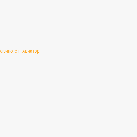
олзино, снт Авиатор