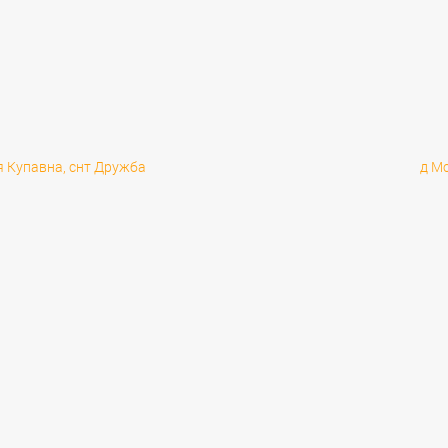
я Купавна, снт Дружба
д М