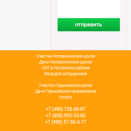
Участки Носовихинское шоссе
Дачи Носовихинское шоссе
СНТ в Ногинском районе
Вход для сотрудников
Участки Горьковское шоссе
Дачи Горьковское направление
Услуги
+7 (495) 726-38-87
+7 (909) 952-33-60
+7 (496) 57-66-3-77