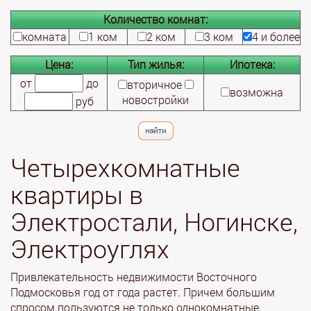
Количество комнат:
комната
1 ком
2 ком
3 ком
4 и более
Цена:
Тип жилья:
Ипотека:
от
до
вторичное
возможна
новостройки
руб
Четырехкомнатные
квартиры в
Электростали, Ногинске,
Электроуглях
Привлекательность недвижимости Восточного
Подмосковья год от года растет. Причем большим
спросом пользуются не только однокомнатные,